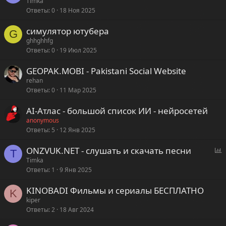
Timka
Ответы
0
18 Ноя 2025
симулятор ютубера
G
ghhghhfg
Ответы
0
19 Июл 2025
GEOPAK.MOBI - Pakistani Social Website
rehan
Ответы
0
11 Мар 2025
AI-Атлас - большой список ИИ - нейросетей
anonymous
Ответы
5
12 Янв 2025
ONZVUK.NET - слушать и скачать песни
T
п
Timka
Ответы
1
9 Янв 2025
р
о
KINOBADI Фильмы и сериалы БЕСПЛАТНО
с
K
kiper
Ответы
2
18 Авг 2024