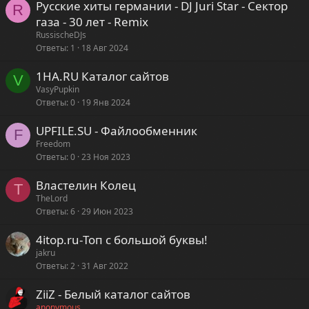
Русские хиты германии - DJ Juri Star - Сектор
R
газа - 30 лет - Remix
RussischeDJs
Ответы
1
18 Авг 2024
1HA.RU Каталог сайтов
V
VasyPupkin
Ответы
0
19 Янв 2024
UPFILE.SU - Файлообменник
F
Freedom
Ответы
0
23 Ноя 2023
Властелин Колец
T
TheLord
Ответы
6
29 Июн 2023
4itop.ru-Топ с большой буквы!
jakru
Ответы
2
31 Авг 2022
ZiiZ - Белый каталог сайтов
anonymous