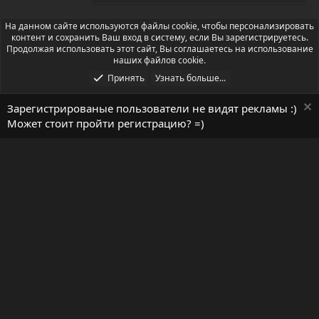
На данном сайте используются файлы cookie, чтобы персонализировать
Ресурсы сети
контент и сохранить Ваш вход в систему, если Вы зарегистрируетесь.
Продолжая использовать этот сайт, Вы соглашаетесь на использование
наших файлов cookie.
Принять
Узнать больше...
Зарегистрированые пользователи не видят рекламы :)
Может стоит пройти регистрацию? =)
Русский (RU)
Условия и правила
Помощь
Главная
R
S
S
Локализация от
XenForo.Info