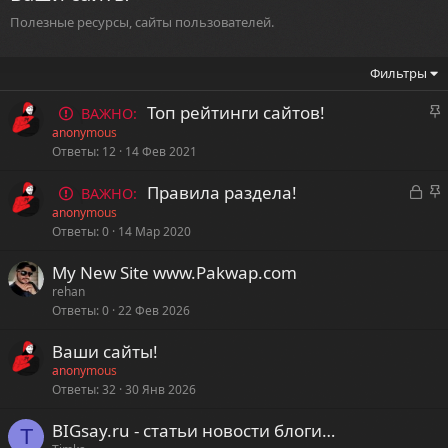
Полезные ресурсы, сайты пользователей.
Фильтры
З
Топ рейтинги сайтов!
ВАЖНО:
а
anonymous
к
Ответы
12
14 Фев 2021
р
З
З
Правила раздела!
ВАЖНО:
е
а
а
anonymous
п
к
к
Ответы
0
14 Мар 2020
л
р
р
е
My New Site www.Pakwap.com
ы
е
rehan
т
п
о
Ответы
0
22 Фев 2026
а
л
е
Ваши сайты!
anonymous
о
Ответы
32
30 Янв 2026
BIGsay.ru - статьи новости блоги…
T