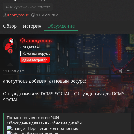
Нет прав для скачивания
А
Д
anonymous
11 Июл 2025
в
а
Обзор
т
История
т
Обсуждение
о
а
р
н
anonymous
т
а
е
ч
Создатель
м
а
Команда форума
ы
л
администратор
а
11 Июл 2025
#1
anonymous добавил(а) новый ресурс:
Обсуждения для DCMS-SOCIAL
- Обсуждения для DCMS-
SOCIAL
Посмотреть вложение 2664
Обсуждения для DS # - Обновил дизайн
- Переписан код полностью
- Добавил категории