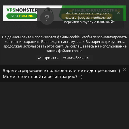
Что бы скачивать ресурсы с
нашего форума, необходимо
перейтив в группу ,
"ТОПОВЫЙ".
На данном сайте используются файлы cookie, чтобы персонализировать
DCMS-Social
контент и сохранить Ваш вход в систему, если Вы зарегистрируетесь.
Продолжая использовать этот сайт, Вы соглашаетесь на использование
наших файлов cookie.
Принять
Узнать больше...
Зарегистрированые пользователи не видят рекламы :)
Может стоит пройти регистрацию? =)
Русский (RU)
Условия и правила
Помощь
Главная
R
S
S
Локализация от
XenForo.Info