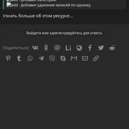
- Добавил удаление записей по одному.
Узнать больше об этом ресурсе...
Войдите или зарегистрируйтесь для ответа.
Vkontakte
Odnoklassniki
Mail.ru
Liveinternet
Livejournal
Facebook
Twitter
Reddit
Поделиться:
Pinterest
Tumblr
WhatsApp
Telegram
Viber
Skype
Gmail
Электронная почта
Ссылка