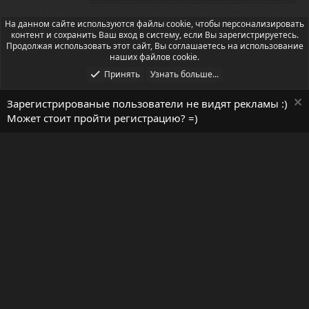
На данном сайте используются файлы cookie, чтобы персонализировать
Ищу скрипт
контент и сохранить Ваш вход в систему, если Вы зарегистрируетесь.
Продолжая использовать этот сайт, Вы соглашаетесь на использование
наших файлов cookie.
Принять
Узнать больше...
Зарегистрированые пользователи не видят рекламы :)
Может стоит пройти регистрацию? =)
Русский (RU)
Условия и правила
Помощь
Главная
R
S
S
Локализация от
XenForo.Info