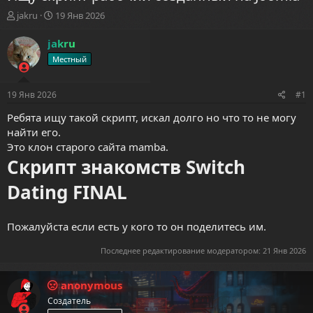
А
Д
jakru
19 Янв 2026
в
а
т
т
jakru
о
а
Местный
р
н
т
а
е
ч
19 Янв 2026
#1
м
а
ы
л
Ребята ищу такой скрипт, искал долго но что то не могу
а
найти его.
Это клон старого сайта mamba.
Скрипт знакомств Switch
Dating FINAL
Пожалуйста если есть у кого то он поделитесь им.
Последнее редактирование модератором:
21 Янв 2026
anonymous
Создатель