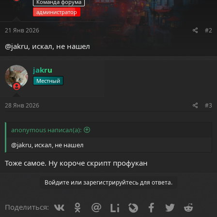
Команда форума
администратор
21 Янв 2026
#2
@jakru
, искал, не нашел
jakru
Местный
28 Янв 2026
#3
anonymous написал(а):
@jakru
, искал, не нашел
Тоже самое. Ну короче скрипт профукан
Войдите или зарегистрируйтесь для ответа.
Vkontakte
Odnoklassniki
Mail.ru
Liveinternet
Livejournal
Facebook
Twitter
Reddit
Поделиться: